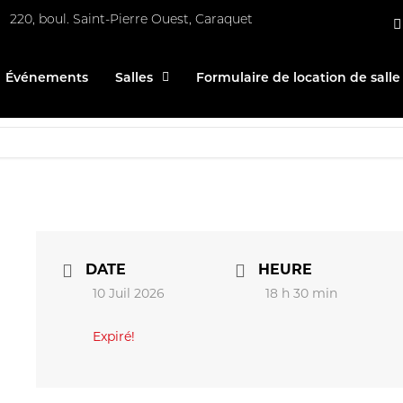
220, boul. Saint-Pierre Ouest, Caraquet
Événements
Salles
Formulaire de location de salle
DATE
HEURE
10 Juil 2026
18 h 30 min
Expiré!