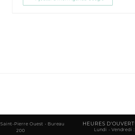
HEURES D'OUVER
 Saint-Pierre Ouest • Bureau
Lundi - Vendredi :
200