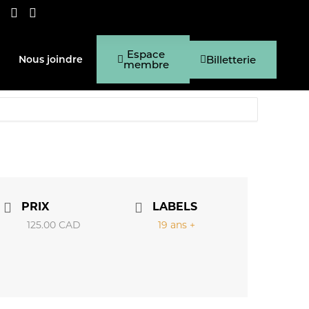
Espace
Billetterie
Nous joindre
membre
PRIX
LABELS
125.00 CAD
19 ans +