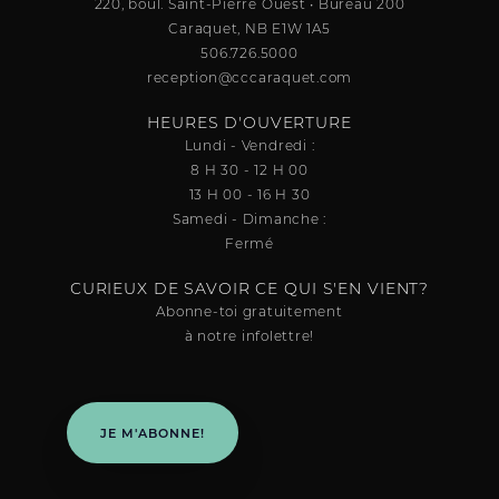
220, boul. Saint-Pierre Ouest • Bureau 200
Caraquet, NB E1W 1A5
506.726.5000
reception@cccaraquet.com
HEURES D'OUVERTURE
Lundi - Vendredi :
8 H 30 - 12 H 00
13 H 00 - 16 H 30
Samedi - Dimanche :
Fermé
CURIEUX DE SAVOIR CE QUI S'EN VIENT?
Abonne-toi gratuitement
à notre infolettre!
JE M'ABONNE!