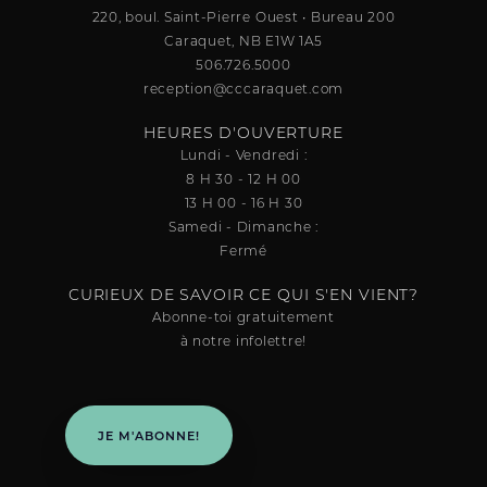
220, boul. Saint-Pierre Ouest • Bureau 200
Caraquet, NB E1W 1A5
506.726.5000
reception@cccaraquet.com
HEURES D'OUVERTURE
Lundi - Vendredi :
8 H 30 - 12 H 00
13 H 00 - 16 H 30
Samedi - Dimanche :
Fermé
CURIEUX DE SAVOIR CE QUI S'EN VIENT?
Abonne-toi gratuitement
à notre infolettre!
JE M'ABONNE!