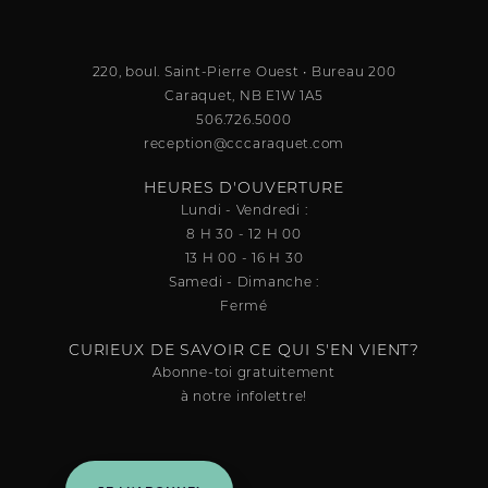
220, boul. Saint-Pierre Ouest • Bureau 200
Caraquet, NB E1W 1A5
506.726.5000
reception@cccaraquet.com
HEURES D'OUVERTURE
Lundi - Vendredi :
8 H 30 - 12 H 00
13 H 00 - 16 H 30
Samedi - Dimanche :
Fermé
CURIEUX DE SAVOIR CE QUI S'EN VIENT?
Abonne-toi gratuitement
à notre infolettre!