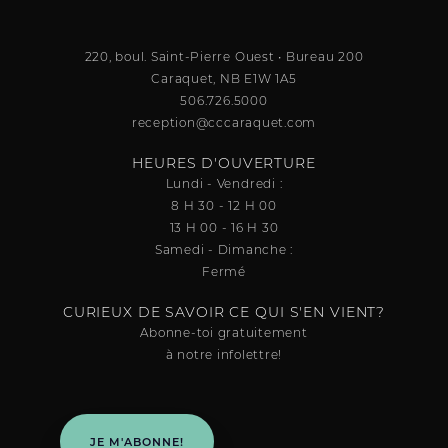
220, boul. Saint-Pierre Ouest • Bureau 200
Caraquet, NB E1W 1A5
506.726.5000
reception@cccaraquet.com
HEURES D'OUVERTURE
Lundi - Vendredi :
8 H 30 - 12 H 00
13 H 00 - 16 H 30
Samedi - Dimanche :
Fermé
CURIEUX DE SAVOIR CE QUI S'EN VIENT?
Abonne-toi gratuitement
à notre infolettre!
JE M'ABONNE!