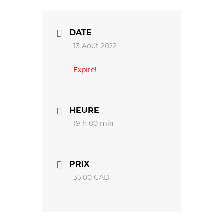
DATE
13 Août 2022
Expiré!
HEURE
19 h 00 min
PRIX
35.00 CAD