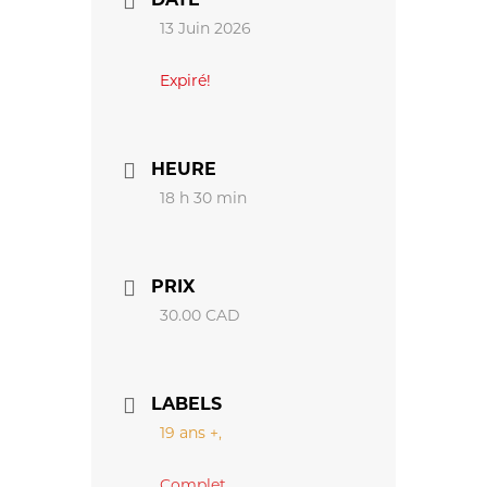
13 Juin 2026
Expiré!
HEURE
18 h 30 min
PRIX
30.00 CAD
LABELS
19 ans +,
Complet