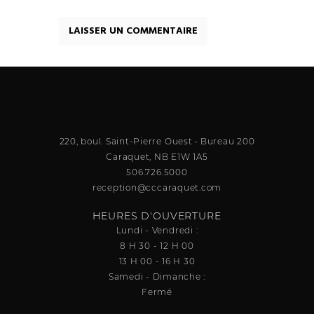
220, boul. Saint-Pierre Ouest • Bureau 200
Caraquet, NB E1W 1A5
506.726.5000
reception@cccaraquet.com
HEURES D'OUVERTURE
Lundi - Vendredi :
8 H 30 - 12 H 00
13 H 00 - 16 H 30
Samedi - Dimanche :
Fermé