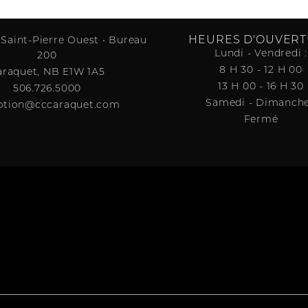
HEURES D'OUVER
 Saint-Pierre Ouest • Bureau
Lundi - Vendredi :
200
8 H 30 - 12 H 00
araquet, NB E1W 1A5
13 H 00 - 16 H 30
506.726.5000
Samedi - Dimanche
ption@cccaraquet.com
Fermé