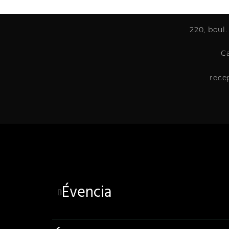
220, boul.
C
rece
Évencia