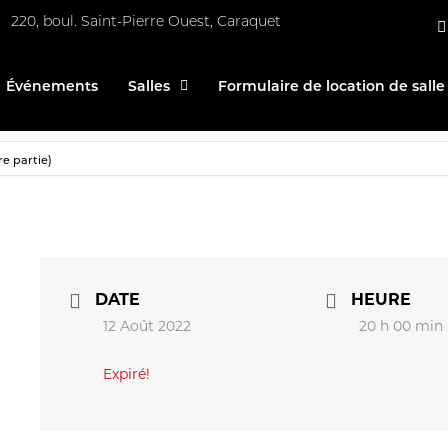
220, boul. Saint-Pierre Ouest, Caraquet
Événements
Salles
Formulaire de location de salle
re partie)
DATE
HEURE
12 Août 2022
20 h 00 min
Expiré!