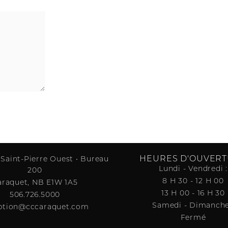
HEURES D'OUVER
 Saint-Pierre Ouest • Bureau
Lundi - Vendredi :
200
8 H 30 - 12 H 00
araquet, NB E1W 1A5
13 H 00 - 16 H 30
506.726.5000
Samedi - Dimanche
ption@cccaraquet.com
Fermé