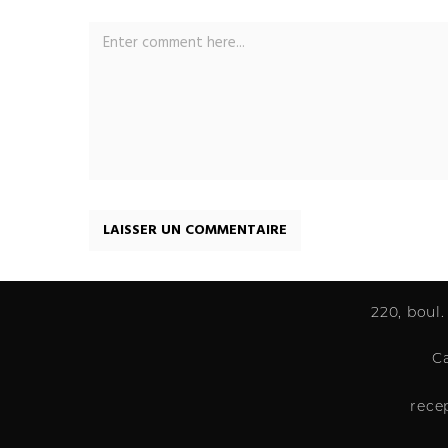
220, boul.
C
rece