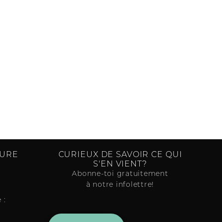
TURE
CURIEUX DE SAVOIR CE QUI
S'EN VIENT?
Abonne-toi gratuitement
à notre infolettre!
 :