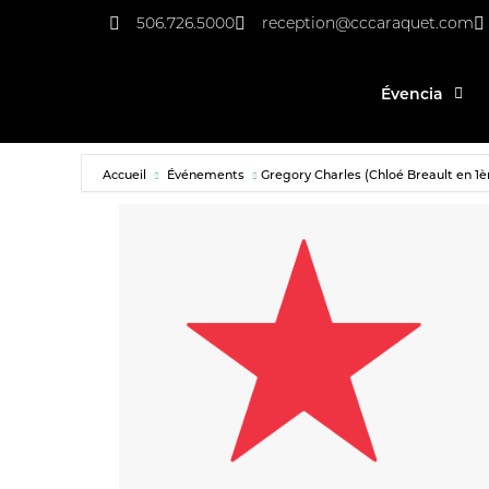
506.726.5000
reception@cccaraquet.com
Évencia
Accueil
Événements
Gregory Charles (Chloé Breault en 1è