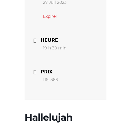
27 Juil 2023
Expiré!
HEURE
19 h 30 min
PRIX
11$, 38$
Hallelujah