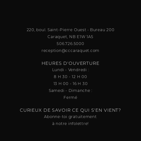
220, boul. Saint-Pierre Ouest • Bureau 200
Caraquet, NB E1W 1A5
506.726.5000
reception@cccaraquet.com
HEURES D'OUVERTURE
Lundi - Vendredi :
8 H 30 - 12 H 00
13 H 00 - 16 H 30
Samedi - Dimanche :
Fermé
CURIEUX DE SAVOIR CE QUI S'EN VIENT?
Abonne-toi gratuitement
à notre infolettre!