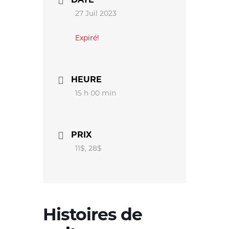
27 Juil 2023
Expiré!
HEURE
15 h 00 min
PRIX
11$, 28$
Histoires de