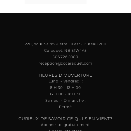
220, boul. Saint-Pierre Ouest • Bureau 200
Caraquet, NB E1W 1A5
506.726.5000
reception@cccaraquet.com
HEURES D'OUVERTURE
Lundi - Vendredi :
8 H 30 - 12 H 00
13 H 00 - 16 H 30
Samedi - Dimanche :
Fermé
CURIEUX DE SAVOIR CE QUI S'EN VIENT?
Abonne-toi gratuitement