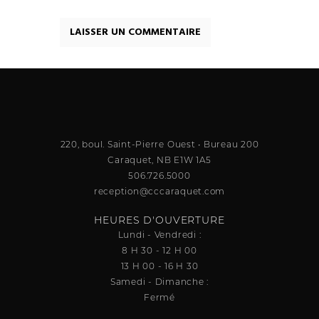
220, boul. Saint-Pierre Ouest • Bureau 200
Caraquet, NB E1W 1A5
506.726.5000
reception@cccaraquet.com
HEURES D'OUVERTURE
Lundi - Vendredi :
8 H 30 - 12 H 00
13 H 00 - 16 H 30
Samedi - Dimanche :
Fermé