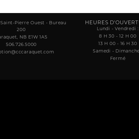
HEURES D'OUVER
 Saint-Pierre Ouest • Bureau
Lundi - Vendredi :
200
8 H 30 - 12 H 00
araquet, NB E1W 1A5
13 H 00 - 16 H 30
506.726.5000
Samedi - Dimanche
ption@cccaraquet.com
Fermé