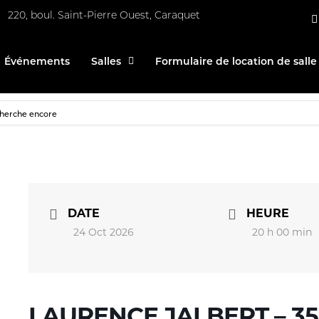
220, boul. Saint-Pierre Ouest, Caraquet
Événements
Salles
Formulaire de location de salle
cherche encore
DATE
HEURE
24 Oct 2026
20 h 00 min
LAURENCE JALBERT – 35 