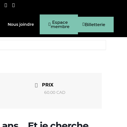
Espace
Billetterie
Nous joindre
membre
PRIX
60.00 CAD
ans… Et je cherche