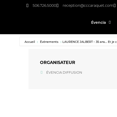
506.726.5000
reception@cccaraquet.com
Évencia
Accueil
Événements
LAURENCE JALBERT – 35 ans… Et je 
ORGANISATEUR
ÉVENCIA DIFFUSION