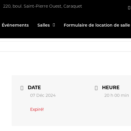
220, boul. Saint-Pierre Ouest, Caraquet
Événements
Salles
Formulaire de location de salle
DATE
HEURE
07 Déc 2024
20 h 00 min
Expiré!