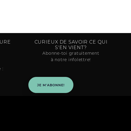
TURE
CURIEUX DE SAVOIR CE QUI
S'EN VIENT?
Abonne-toi gratuitement
à notre infolettre!
 :
JE M'ABONNE!