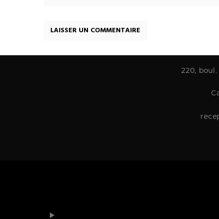
220, boul.
C
rece