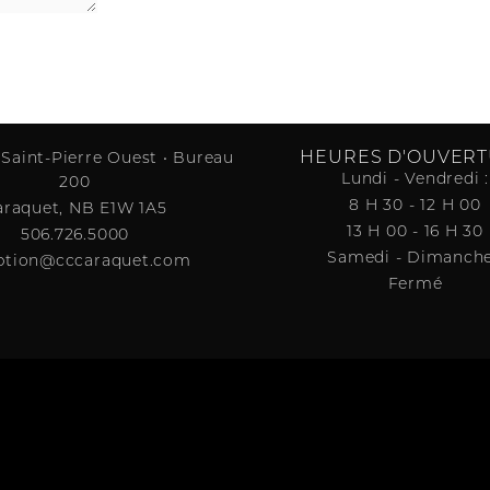
HEURES D'OUVER
 Saint-Pierre Ouest • Bureau
Lundi - Vendredi :
200
8 H 30 - 12 H 00
araquet, NB E1W 1A5
13 H 00 - 16 H 30
506.726.5000
Samedi - Dimanche
ption@cccaraquet.com
Fermé