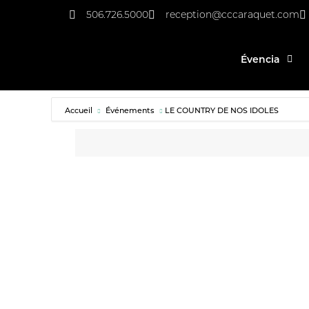
506.726.5000
reception@cccaraquet.com
Évencia
Accueil
Événements
LE COUNTRY DE NOS IDOLES