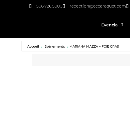
506.726.5000
reception@cccaraquet.com
Évencia
Accueil
Événements
MARIANA MAZZA – FOIE GRAS