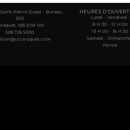
HEURES D'OUVER
 Saint-Pierre Ouest • Bureau
Lundi - Vendredi :
200
8 H 30 - 12 H 00
araquet, NB E1W 1A5
13 H 00 - 16 H 30
506.726.5000
Samedi - Dimanche
ption@cccaraquet.com
Fermé