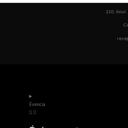
220, boul.
C
rece
Évencia