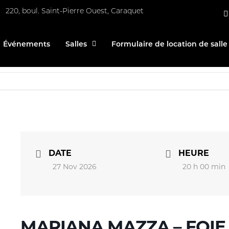
220, boul. Saint-Pierre Ouest, Caraquet
Événements
Salles
Formulaire de location de salle
DATE
HEURE
27 Nov 2026
20 h 00 min
MARIANA MAZZA – FOIE