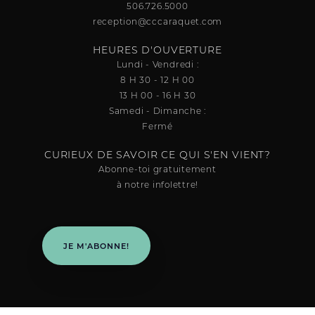
506.726.5000
reception@cccaraquet.com
HEURES D'OUVERTURE
Lundi - Vendredi :
8 H 30 - 12 H 00
13 H 00 - 16 H 30
Samedi - Dimanche :
Fermé
CURIEUX DE SAVOIR CE QUI S'EN VIENT?
Abonne-toi gratuitement
à notre infolettre!
JE M'ABONNE!