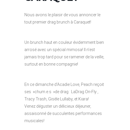
Nous avons le plaisir de vous annoncer le
tout premier drag brunch à Caraquet!
Un brunch haut en couleur évidemment bien
arrosé avec un spécial mimosa! Il n’est
jamais trop tard pour se ramener de la veille,
surtout en bonne compagnie!
En ce dimanche d’Acadie Love, Peach reçoit
ses »chum.e.s »de drag : LaDrag On-Fly ,
Tracy Trash, Gisèle Lullaby, et Kiara!
Venez déguster un délicieux déjeuner,
assaisonné de succulentes performances
musicales!