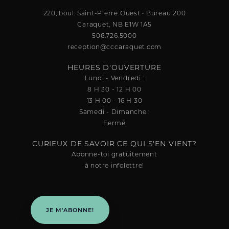
220, boul. Saint-Pierre Ouest • Bureau 200
Caraquet, NB E1W 1A5
506.726.5000
reception@cccaraquet.com
HEURES D'OUVERTURE
Lundi - Vendredi :
8 H 30 - 12 H 00
13 H 00 - 16 H 30
Samedi - Dimanche :
Fermé
CURIEUX DE SAVOIR CE QUI S'EN VIENT?
Abonne-toi gratuitement
à notre infolettre!
JE M'ABONNE!