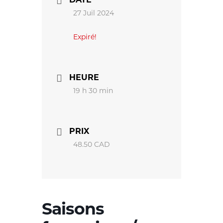
27 Juil 2024
Expiré!
HEURE
19 h 30 min
PRIX
48.50 CAD
Saisons