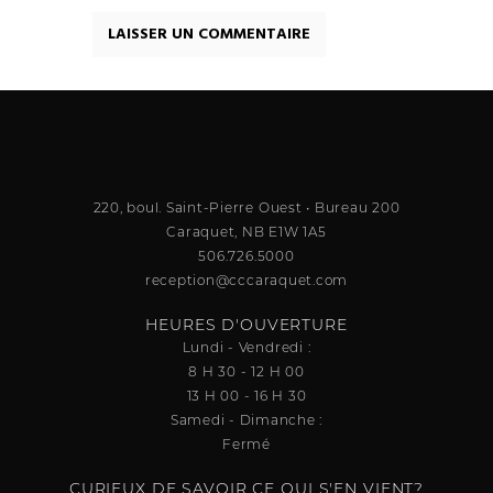
220, boul. Saint-Pierre Ouest • Bureau 200
Caraquet, NB E1W 1A5
506.726.5000
reception@cccaraquet.com
HEURES D'OUVERTURE
Lundi - Vendredi :
8 H 30 - 12 H 00
13 H 00 - 16 H 30
Samedi - Dimanche :
Fermé
CURIEUX DE SAVOIR CE QUI S'EN VIENT?