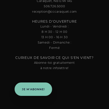
Caraquet, NB E1W 1A5
506.726.5000
reception@cccaraquet.com
HEURES D'OUVERTURE
Lundi - Vendredi :
8 H 30 - 12 H 00
13 H 00 - 16 H 30
Samedi - Dimanche :
Fermé
CURIEUX DE SAVOIR CE QUI S'EN VIENT?
Abonne-toi gratuitement
à notre infolettre!
JE M'ABONNE!