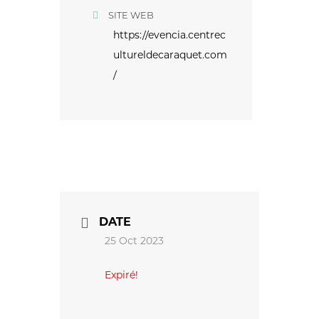
SITE WEB
https://evencia.centrec
ultureldecaraquet.com
/
DATE
25 Oct 2023
Expiré!