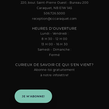
220, boul. Saint-Pierre Ouest • Bureau 200
Caraquet, NB E1W 1A5
506.726.5000
reception@cccaraquet.com
HEURES D'OUVERTURE
Lundi - Vendredi :
8 H 30 - 12 H 00
13 H 00 - 16 H 30
Samedi - Dimanche :
Fermé
CURIEUX DE SAVOIR CE QUI S'EN VIENT?
Abonne-toi gratuitement
à notre infolettre!
JE M'ABONNE!