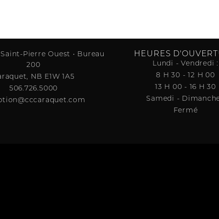
HEURES D'OUVER
 Saint-Pierre Ouest • Bureau
Lundi - Vendredi :
200
8 H 30 - 12 H 00
araquet, NB E1W 1A5
13 H 00 - 16 H 30
506.726.5000
Samedi - Dimanche
ption@cccaraquet.com
Fermé