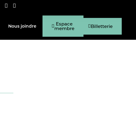
Espace
Billetterie
Nous joindre
membre
nt
s envers cette nouvelle saison.
de dévoilement.