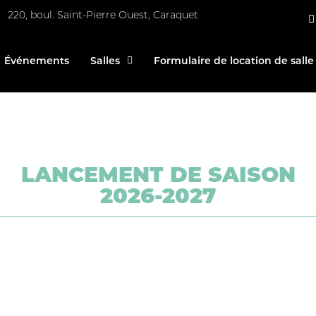
220, boul. Saint-Pierre Ouest, Caraquet
Événements
Salles
Formulaire de location de salle
LANCEMENT DE SAISON
2026-2027
es inscriptions pour notre lanceme
sont maintenant complètes.
embres pour l’enthousiasme et l’intérêt démontré
s hâte de vous accueillir pour cette belle soirée 