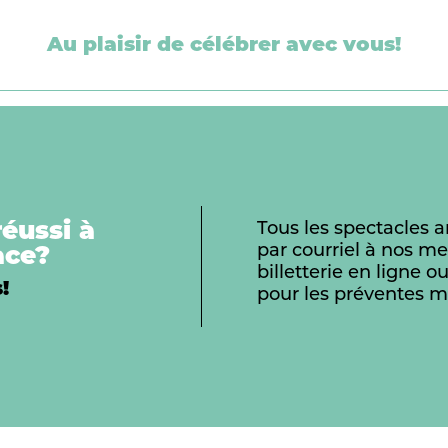
Au plaisir de célébrer avec vous!
éussi à
Tous les spectacles 
ace?
par courriel à nos me
billetterie en ligne
!
pour les préventes 