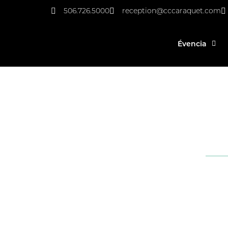
506.726.5000
reception@cccaraquet.com
Évencia
L
Merci sincèrement à tous nos m
Nous avons trè