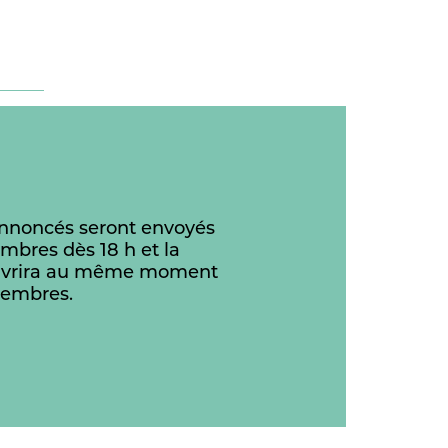
annoncés seront envoyés
mbres dès 18 h et la
 ouvrira au même moment
membres.